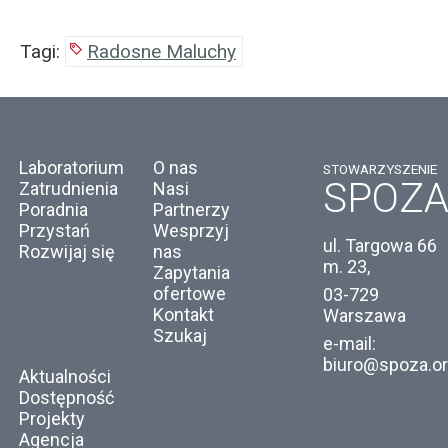
Tagi:
Radosne Maluchy
Laboratorium
O nas
STOWARZYSZENIE
SPOZ
Zatrudnienia
Nasi
Poradnia
Partnerzy
Przystań
Wesprzyj
ul. Targowa 66
Rozwijaj się
nas
m. 23,
Zapytania
ofertowe
03-729
Kontakt
Warszawa
Szukaj
e-mail:
biuro@spoza.or
Aktualności
Dostępność
Projekty
Agencja