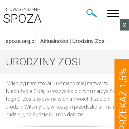
STOWARZYSZENIE
SPOZA
x
spoza.org.pl
|
Aktualności
|
Urodziny Zosi
URODZINY ZOSI
PRZEKAŻ 1,5%
"Więc żyj nam sto lat. I uśmiech miej na twarzy.
Niech życie Ci da, to wszystko o czym marzysz"-
tego Ci Zosiu życzymy w dniu Twoich trzecich
urodzin. Witamy Cię w naszym przedszkolu i mamy
nadzieję, że będzie Ci u nas dobrze.