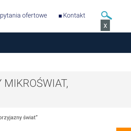
pytania ofertowe
Kontakt
Szukaj
x
 MIKROŚWIAT,
przyjazny świat”