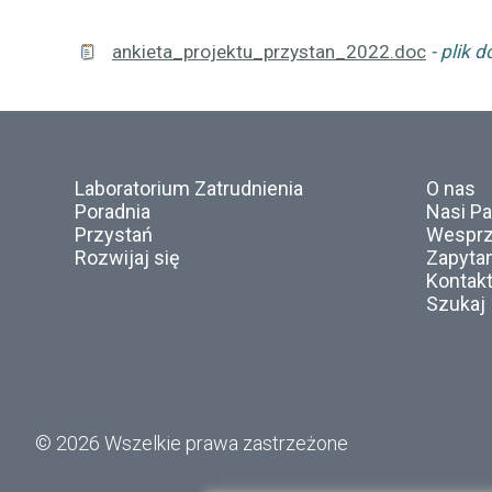
ankieta_projektu_przystan_2022.doc
plik d
Laboratorium Zatrudnienia
O nas
Poradnia
Nasi Pa
Przystań
Wesprz
Rozwijaj się
Zapytan
Kontak
Szukaj
© 2026 Wszelkie prawa zastrzeżone