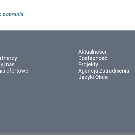
o pobrania
Aktualności
rtnerzy
Dostępność
yj nas
Projekty
ia ofertowe
Agencja Zatrudnienia
t
Języki Obce