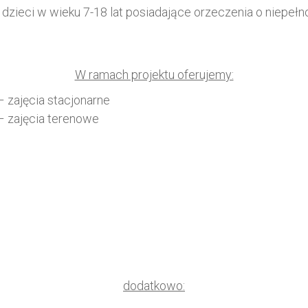
dzieci w wieku 7-18 lat posiadające orzeczenia o niepełn
W ramach projektu oferujemy:
– zajęcia stacjonarne
– zajęcia terenowe
dodatkowo: