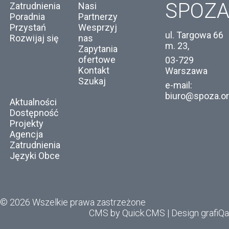
SPOZ
Zatrudnienia
Nasi
Poradnia
Partnerzy
Przystań
Wesprzyj
ul. Targowa 66
Rozwijaj się
nas
m. 23,
Zapytania
ofertowe
03-729
Kontakt
Warszawa
Szukaj
e-mail:
biuro@spoza.or
Aktualności
Dostępność
Projekty
Agencja
Zatrudnienia
Języki Obce
© 2026 Wszelkie prawa zastrzeżone
CMS by Quick.CMS
|
Design grafiQa